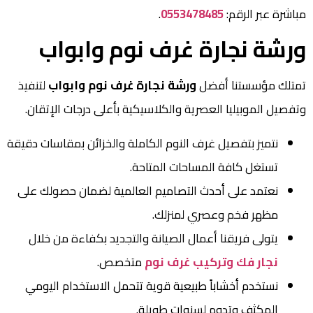
مباشرة عبر الرقم:
0553478485
.
ورشة نجارة غرف نوم وابواب
تمتلك مؤسستنا أفضل
ورشة نجارة غرف نوم وابواب
لتنفيذ
وتفصيل الموبيليا العصرية والكلاسيكية بأعلى درجات الإتقان.
نتميز بتفصيل غرف النوم الكاملة والخزائن بمقاسات دقيقة
تستغل كافة المساحات المتاحة.
نعتمد على أحدث التصاميم العالمية لضمان حصولك على
مظهر فخم وعصري لمنزلك.
يتولى فريقنا أعمال الصيانة والتجديد بكفاءة من خلال
نجار فك وتركيب غرف نوم
متخصص.
نستخدم أخشاباً طبيعية قوية تتحمل الاستخدام اليومي
المكثف وتدوم لسنوات طويلة.