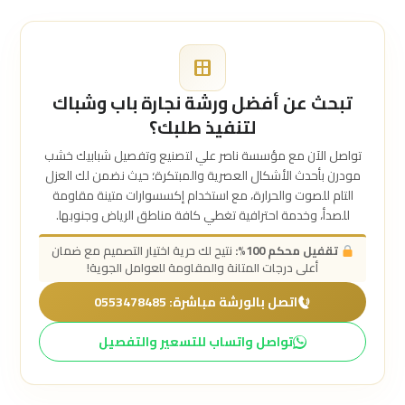
تبحث عن أفضل ورشة نجارة باب وشباك
لتنفيذ طلبك؟
تواصل الآن مع مؤسسة ناصر علي لتصنيع وتفصيل شبابيك خشب
مودرن بأحدث الأشكال العصرية والمبتكرة؛ حيث نضمن لك العزل
التام للصوت والحرارة، مع استخدام إكسسوارات متينة مقاومة
للصدأ، وخدمة احترافية تغطي كافة مناطق الرياض وجنوبها.
تقفيل محكم 100%:
نتيح لك حرية اختيار التصميم مع ضمان
أعلى درجات المتانة والمقاومة للعوامل الجوية!
اتصل بالورشة مباشرة: 0553478485
تواصل واتساب للتسعير والتفصيل