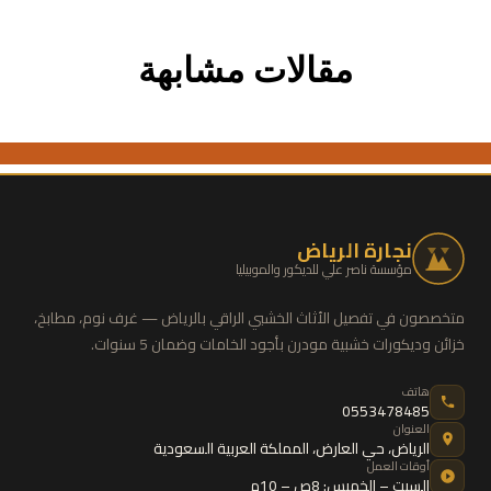
مقالات مشابهة
نجارة الرياض
مؤسسة ناصر علي للديكور والموبيليا
متخصصون في تفصيل الأثاث الخشبي الراقي بالرياض — غرف نوم، مطابخ،
خزائن وديكورات خشبية مودرن بأجود الخامات وضمان 5 سنوات.
هاتف
0553478485
العنوان
الرياض
،
حي العارض
،
المملكة العربية السعودية
أوقات العمل
السبت – الخميس: 8ص – 10م