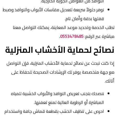
النوافذ من العوامل الجوية الخارجية.
نوفر حلولاً سريعة لتعديل مقاسات الأبواب والنوافذ وضبط
قفلها بدقة وأمان تام.
لطلب الخدمة وتحديد موعد المعاينة، يمكنك التواصل معنا
مباشرة عبر الرقم:
0553478485
.
نصائح لحماية الأخشاب المنزلية
إذا كنت تبحث عن نصائح لحماية الأخشاب المنزلية، فإن التواصل
مع جهة متخصصة يوفر لك الإرشادات الصحيحة للحفاظ على
أثاثك.
ننصحك بتجنب تعريض النوافذ والأبواب الخشبية للمياه
المباشرة أو الرطوبة العالية لمنع تعفنها.
احرص على تنظيف الخشب بقطعة قماش جافة واستخدام