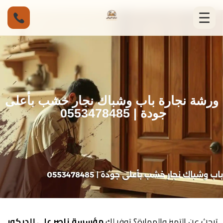
☰
ورشة نجارة باب وشباك نجار خشب بأعلى
جودة | 0553478485
تبحث عن التميز والمهارة؟ توفر لك
مؤسسة ناصر علي للديكور