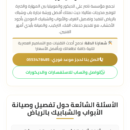
تجمع مؤسسة ناصر علي للديكور والموبيليا بين المهارة والخبرة
لتوفير مخرجات مثالية؛ حيث نمتلك أفضل ورشة نجارة باب وشباك
بالرياض لتنفيذ وتفصيل الغرف والأبواب والشبابيك المودرن بأجود
الأخشاب، مع تقديم خدمات الفك، التركيب، والصيانة بأيدي أمهر
الفنيين.
شعارنا الدقة:
ندمج أحدث التقنيات مع التصاميم العصرية
لتلبية كافة تطلعاتك وبأفضل الأسعار!
اتصل بنا لحجز موعد فوري: 0553478485
تواصل واتساب للاستفسارات والديكورات
الأسئلة الشائعة حول تفصيل وصيانة
الأبواب والشبابيك بالرياض