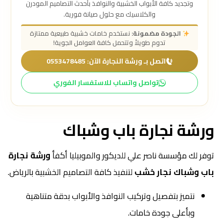
وتجديد كافة الأبواب الخشبية والنوافذ بأحدث التصاميم المودرن
والكلاسيك مع حلول صيانة فورية.
الجودة مضمونة:
نستخدم خامات خشبية طبيعية ممتازة
تدوم طويلاً وتتحمل كافة العوامل الجوية!
اتصل بـ ورشة النجارة الآن: 0553478485
تواصل واتساب للاستفسار الفوري
ورشة نجارة باب وشباك
توفر لك مؤسسة ناصر علي للديكور والموبيليا أكفأ
ورشة نجارة
باب وشباك نجار خشب
لتنفيذ كافة التصاميم الخشبية بالرياض.
نتميز بتفصيل وتركيب النوافذ والأبواب بدقة متناهية
وبأعلى جودة خامات.