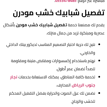
مباشرة عبر الرقم:
0553478485
.
تفصيل شبابيك خشب مودرن
يقدم لك مصنعنا خدمة
تفصيل شبابيك خشب مودرن
بأشكال
عصرية ومبتكرة تزيد من جمال منزلك.
نتيح لك حرية اختيار التصميم المناسب لديكور بيتك الداخلي
والخارجي.
نهتم باستخدام إكسسوارات ومقابض متينة ومقاومة
للصدأ لضمان عمر أطول.
لخدمة كافة المناطق، يمكنك الاستعانة بخدمات
نجار
جنوب الرياض
المحترف.
نضمن لك عزل الصوت والحرارة بفضل التقفيل المحكم
للخشب والزجاج.