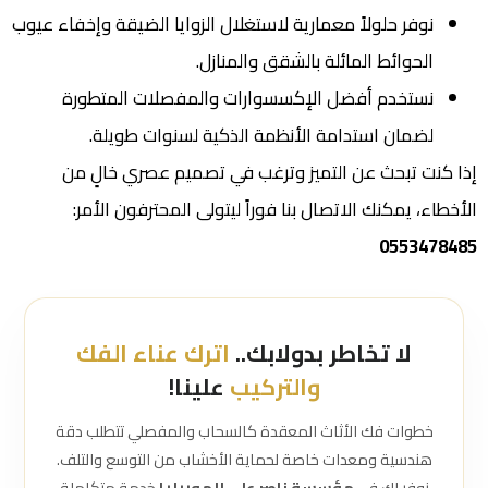
نوفر حلولاً معمارية لاستغلال الزوايا الضيقة وإخفاء عيوب
الحوائط المائلة بالشقق والمنازل.
نستخدم أفضل الإكسسوارات والمفصلات المتطورة
لضمان استدامة الأنظمة الذكية لسنوات طويلة.
إذا كنت تبحث عن التميز وترغب في تصميم عصري خالٍ من
الأخطاء، يمكنك الاتصال بنا فوراً ليتولى المحترفون الأمر:
0553478485
لا تخاطر بدولابك..
اترك عناء الفك
والتركيب
علينا!
خطوات فك الأثاث المعقدة كالسحاب والمفصلي تتطلب دقة
هندسية ومعدات خاصة لحماية الأخشاب من التوسع والتلف.
نوفر لك في
مؤسسة ناصر علي للموبيليا
خدمة متكاملة