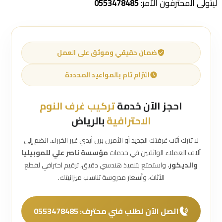
ليتولى المحترفون الأمر:
0553478485
ضمان حقيقي وموثق على العمل
التزام تام بالمواعيد المحددة
احجز الآن خدمة
تركيب غرف النوم
الاحترافية
بالرياض
لا تترك أثاث غرفتك الجديد أو الثمين بين أيدي غير الخبراء. انضم إلى
آلاف العملاء الواثقين في خدمات
مؤسسة ناصر علي للموبيليا
والديكور
، واستمتع بتنفيذ هندسي دقيق، ترقيم احترافي لقطع
الأثاث، وأسعار مدروسة تناسب ميزانيتك.
اتصل الآن لطلب فني محترف: 0553478485