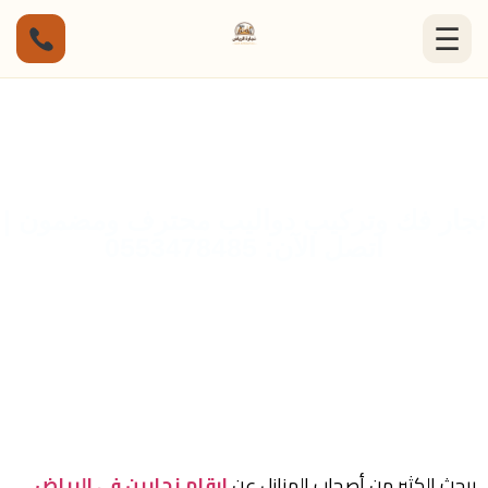
☰
نجار فك وتركيب دواليب محترف ومضمون |
اتصل الآن: 0553478485
يبحث الكثير من أصحاب المنازل عن
ارقام نجارين في الرياض