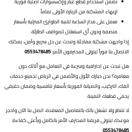
نضمن استخدام قطع غيار وإكسسوارات أصلية فورية
لإنهاء المشكلة من الزيارة الأولى تماماً.
نعمل على مدار الساعة لتلبية الطوارئ المنزلية بأسعار
منصفة ودون أي استغلال للمواقف الطارئة.
إذا واجهت مشكلة مفاجئة وتبحث عن حل سريع وآمن، يمكنك
الاتصال بنا فوراً ليتولى المحترفون الأمر:
0553478485
هل تبحث عن احترافية وسرعة في التعامل مع أثاثك دون
مغامرة؟ نحن خيارك الأول والأضمن في الرياض لجميع خدمات
الفك، التركيب، والصيانة الفورية بأسعار تنافسية وضمان حقيقي
يحمي قطعك الثمينة.
لا تنتظر ولا تشغل بالك بالتفاصيل المعقدة، اتصل بنا الآن واحجز
موعدك ليتولى فريقنا المحترف الأمر بالكامل وبأعلى كفاءة:
0553478485