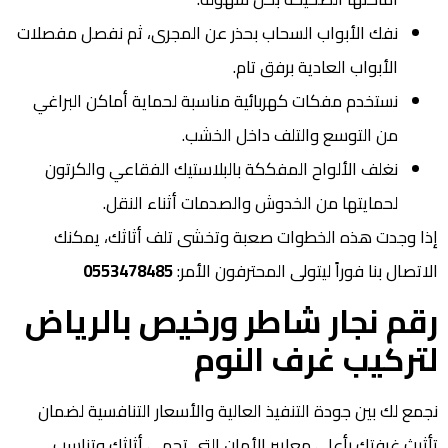
نفك الأبواب السحاب بحذر عن المجرى، ثم نفصل مفصلات
الأبواب العادية برفق تام.
نستخدم مفكات كهربائية مناسبة لحماية أماكن البراغي
من التوسع والتلف داخل الخشب.
نغلف الألواح المفككة بالبلاستيك الفقاعي والكرتون
لحمايتها من الخدوش والصدمات أثناء النقل.
إذا وجدت هذه الخطوات صعبة وتخشى تلف أثاثك، يمكنك
الاتصال بنا فوراً ليتولى المحترفون الأمر:
0553478485
رقم نجار شاطر ورخيص بالرياض
لتركيب غرف النوم
نجمع لك بين جودة التنفيذ العالية والأسعار التنافسية لضمان
تأثيث غرفتك بأعلى معايير الأمان التي تحمي أثاثك وتناسب