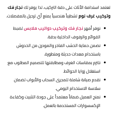
تعتمد استدامة الأثاث على دقة التركيب، لذا يوفر لك
نجار فك
وتركيب غرف نوم
تشطيباً هندسياً يمنع أي ترحيل بالمفصلات.
نوفر أمهر
نجار فك وتركيب دواليب ملابس
لضبط
القوائم والرفوف الداخلية بدقة.
نضمن حماية الخشب الفاخر والمودرن من الخدوش
باستخدام معدات حديثة ومتطورة.
نلتزم بمقاسات الغرف ومطابقتها للتصميم المطلوب مع
استغلال زوايا الحوائط.
نقدم صيانة شاملة للمجرى السحاب والأبواب لضمان
سلاسة الاستخدام اليومي.
نمنح العميل ضماناً معتمداً على جودة التثبيت وكفاءة
الإكسسوارات المستخدمة بالعمل.