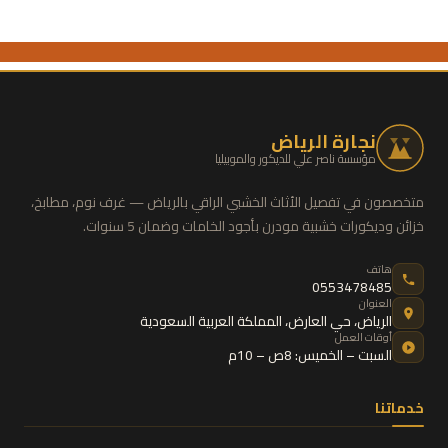
نجارة الرياض
مؤسسة ناصر علي للديكور والموبيليا
متخصصون في تفصيل الأثاث الخشبي الراقي بالرياض — غرف نوم، مطابخ،
خزائن وديكورات خشبية مودرن بأجود الخامات وضمان 5 سنوات.
هاتف
0553478485
العنوان
الرياض
،
حي العارض
،
المملكة العربية السعودية
أوقات العمل
السبت – الخميس: 8ص – 10م
خدماتنا