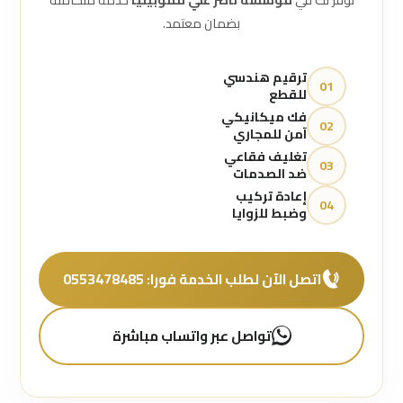
بضمان معتمد.
ترقيم هندسي
01
للقطع
فك ميكانيكي
02
آمن للمجاري
تغليف فقاعي
03
ضد الصدمات
إعادة تركيب
04
وضبط للزوايا
اتصل الآن لطلب الخدمة فورا: 0553478485
تواصل عبر واتساب مباشرة