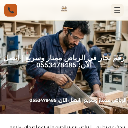
☰
رقم نجار في الرياض ممتاز وسريع | اتصل
الآن: 0553478485
تبحث عن نجار في الرياض يتميز بالخبرة والسرعة لضمان سلامة