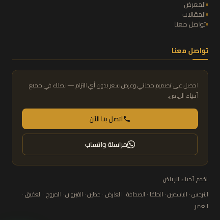
المعرض
المقالات
تواصل معنا
تواصل معنا
احصل على تصميم مجاني وعرض سعر بدون أي التزام — نصلك في جميع
أحياء الرياض.
اتصل بنا الآن
مراسلة واتساب
نخدم أحياء الرياض
النرجس · الياسمين · الملقا · الصحافة · العارض · حطين · القيروان · المروج · العقيق ·
الغدير