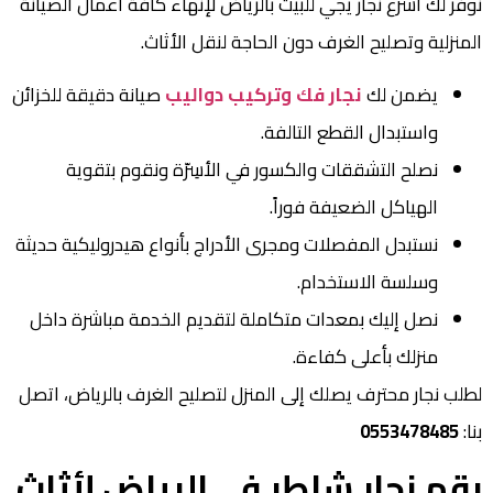
نوفر لك أسرع نجار يجي للبيت بالرياض لإنهاء كافة أعمال الصيانة
المنزلية وتصليح الغرف دون الحاجة لنقل الأثاث.
يضمن لك
نجار فك وتركيب دواليب
صيانة دقيقة للخزائن
واستبدال القطع التالفة.
نصلح التشققات والكسور في الأسِرّة ونقوم بتقوية
الهياكل الضعيفة فوراً.
نستبدل المفصلات ومجرى الأدراج بأنواع هيدروليكية حديثة
وسلسة الاستخدام.
نصل إليك بمعدات متكاملة لتقديم الخدمة مباشرة داخل
منزلك بأعلى كفاءة.
لطلب نجار محترف يصلك إلى المنزل لتصليح الغرف بالرياض، اتصل
بنا:
0553478485
رقم نجار شاطر في الرياض لأثاث