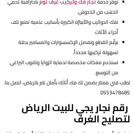
نوفر خدمة
نجار فك وتركيب غرف نوم
باحترافية تحمي
الخشب من الخدوش.
نفك الدواليب والأسِرّة الكبيرة بأساليب علمية تمنع تلف
أجزاء الأثاث.
نرقّم القطع ونفصل الإكسسوارات والمسامير بدقة
لسهولة تركيبها مجدداً.
نستخدم مفكات مخصصة لحماية الزوايا وثقوب البراغي
من التوسع.
لطلب فني ممتاز يضمن لك فك أثاثك بأمان تام بالرياض، اتصل بنا:
0553478485
رقم نجار يجي للبيت الرياض
لتصليح الغرف