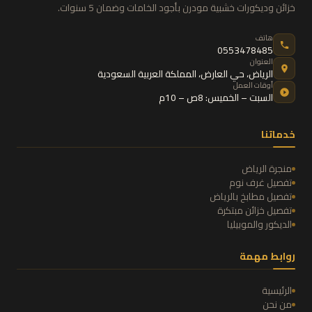
خزائن وديكورات خشبية مودرن بأجود الخامات وضمان 5 سنوات.
هاتف
0553478485
العنوان
الرياض
،
حي العارض
،
المملكة العربية السعودية
أوقات العمل
السبت – الخميس: 8ص – 10م
خدماتنا
منجرة الرياض
تفصيل غرف نوم
تفصيل مطابخ بالرياض
تفصيل خزائن مبتكرة
الديكور والموبيليا
روابط مهمة
الرئيسية
من نحن