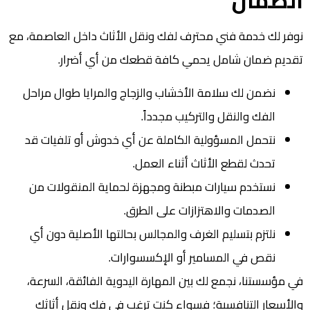
نوفر لك خدمة فني محترف لفك ونقل الأثاث داخل العاصمة، مع
تقديم ضمان شامل يحمي كافة قطعك من أي أضرار.
نضمن لك سلامة الأخشاب والزجاج والمرايا طوال مراحل
الفك والنقل والتركيب مجدداً.
نتحمل المسؤولية الكاملة عن أي خدوش أو تلفيات قد
تحدث لقطع الأثاث أثناء العمل.
نستخدم سيارات مبطنة ومجهزة لحماية المنقولات من
الصدمات والاهتزازات على الطرق.
نلتزم بتسليم الغرف والمجالس بحالتها الأصلية دون أي
نقص في المسامير أو الإكسسوارات.
في مؤسستنا، نجمع لك بين المهارة اليدوية الفائقة، السرعة،
والأسعار التنافسية؛ فسواء كنت ترغب في فك ونقل أثاثك