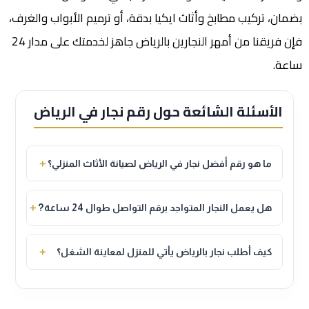
بضمان، تركيب مطابخ وأثاث ايكيا بدقة، أو ترميم الأبواب والغرف،
فإن فريقنا من أمهر النجارين بالرياض جاهز لخدمتك على مدار 24
ساعة.
الأسئلة الشائعة حول رقم نجار في الرياض
＋
ما هو رقم أفضل نجار في الرياض لصيانة الأثاث المنزلي؟
رقم أفضل نجار محترف لصيانة الأثاث المنزلي بمختلف أحياء
الرياض هو 0553478485.
＋
هل يعمل النجار المتواجد برقم التواصل طوال 24 ساعة?
نعم، يعمل الفني المتنقل على مدار 24 ساعة طوال أيام
الأسبوع لتلبية كافة طلبات النجارة الطارئة.
＋
كيف أطلب نجار بالرياض يأتي للمنزل لمعاينة الشغل؟
يمكنك طلبه مباشرة عبر الاتصال بالرقم 0553478485 لتحديد
الموعد المناسب لزيارة الفني ومعاينة العمل في منزلك.