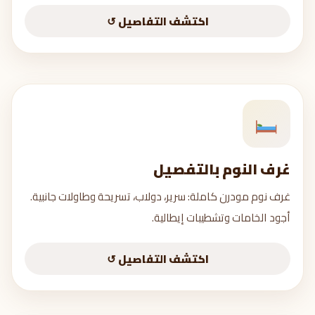
رفوف عائمة + LED
اكتشف التفاصيل ↺
رخام + خشب + زجاج
اطلب عرض سعر →
غرف النوم بالتفصيل
غرف النوم بالتفصيل
غرف نوم مودرن كاملة: سرير، دولاب، تسريحة وطاولات جانبية.
سرير خشب مودرن
أجود الخامات وتشطيبات إيطالية.
دولاب بمرايا
تسريحة كاملة
اكتشف التفاصيل ↺
Walk-in Closet
اطلب عرض سعر →