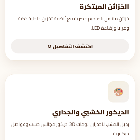
الخزائن المبتكرة
الخزائن المبتكرة
خزائن ملابس بتصاميم عصرية مع أنظمة تخزين داخلية ذكية
أبواب منزلقة ومفصلية
ومرايا وإضاءة LED.
تنظيم داخلي ذكي
مرايا داخلية
اكتشف التفاصيل ↺
إضاءة LED
اطلب عرض سعر →
الديكور الخشبي والجداري
الديكور الخشبي والجداري
بديل الخشب للجدران، لوحات 3D، ديكور مجالس خشب وفواصل
Wall Panels
ديكورية.
3D Panels