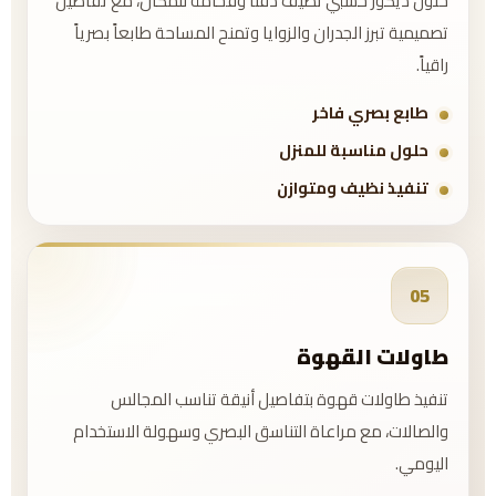
حلول ديكور خشبي تضيف دفئاً وفخامة للمكان، مع تفاصيل
تصميمية تبرز الجدران والزوايا وتمنح المساحة طابعاً بصرياً
راقياً.
طابع بصري فاخر
حلول مناسبة للمنزل
تنفيذ نظيف ومتوازن
05
طاولات القهوة
تنفيذ طاولات قهوة بتفاصيل أنيقة تناسب المجالس
والصالات، مع مراعاة التناسق البصري وسهولة الاستخدام
اليومي.