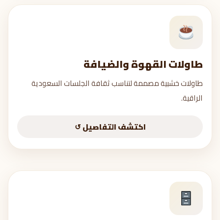
طاولات القهوة والضيافة
طاولات القهوة والضيافة
طاولات خشبية مصممة لتناسب ثقافة الجلسات السعودية
طاولة قهوة مودرن
الراقية.
طقم خدمة 4-6
طاولات أرضية
اكتشف التفاصيل ↺
كونسول وبوفيه
اطلب عرض سعر →