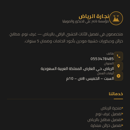
نجارة الرياض
مؤسسة ناصر علي للديكور والموبيليا
متخصصون في تفصيل الأثاث الخشبي الراقي بالرياض — غرف نوم، مطابخ،
خزائن وديكورات خشبية مودرن بأجود الخامات وضمان 5 سنوات.
هاتف
0553478485
العنوان
الرياض
،
حي العارض
،
المملكة العربية السعودية
أوقات العمل
السبت – الخميس: 8ص – 10م
خدماتنا
منجرة الرياض
تفصيل غرف نوم
تفصيل مطابخ بالرياض
تفصيل خزائن مبتكرة