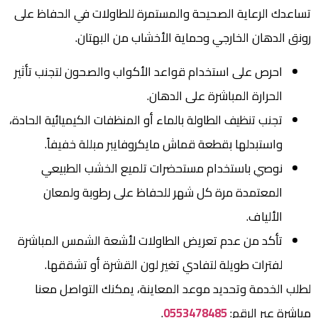
تساعدك الرعاية الصحيحة والمستمرة للطاولات في الحفاظ على
رونق الدهان الخارجي وحماية الأخشاب من البهتان.
احرص على استخدام قواعد الأكواب والصحون لتجنب تأثير
الحرارة المباشرة على الدهان.
تجنب تنظيف الطاولة بالماء أو المنظفات الكيميائية الحادة،
واستبدلها بقطعة قماش مايكروفايبر مبللة خفيفاً.
نوصي باستخدام مستحضرات تلميع الخشب الطبيعي
المعتمدة مرة كل شهر للحفاظ على رطوبة ولمعان
الألياف.
تأكد من عدم تعريض الطاولات لأشعة الشمس المباشرة
لفترات طويلة لتفادي تغير لون القشرة أو تشققها.
لطلب الخدمة وتحديد موعد المعاينة، يمكنك التواصل معنا
مباشرة عبر الرقم:
0553478485
.