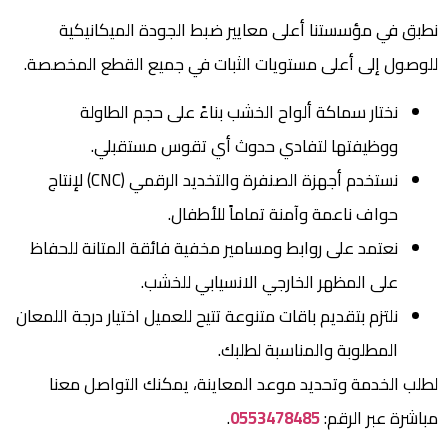
نطبق في مؤسستنا أعلى معايير ضبط الجودة الميكانيكية
للوصول إلى أعلى مستويات الثبات في جميع القطع المخصصة.
نختار سماكة ألواح الخشب بناءً على حجم الطاولة
ووظيفتها لتفادي حدوث أي تقوس مستقبلي.
نستخدم أجهزة الصنفرة والتخديد الرقمي (CNC) لإنتاج
حواف ناعمة وآمنة تماماً للأطفال.
نعتمد على روابط ومسامير مخفية فائقة المتانة للحفاظ
على المظهر الخارجي الانسيابي للخشب.
نلتزم بتقديم باقات متنوعة تتيح للعميل اختيار درجة اللمعان
المطلوبة والمناسبة لطلبك.
لطلب الخدمة وتحديد موعد المعاينة، يمكنك التواصل معنا
مباشرة عبر الرقم:
0553478485
.