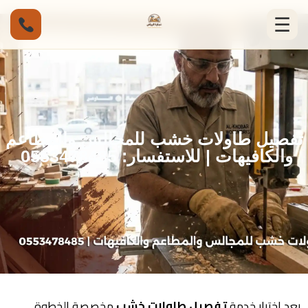
☰
تفصيل طاولات خشب للمجالس والمطاعم
والكافيهات | للاستفسار: 0553478485
يعد اختيار خدمة
تفصيل طاولات خشب
مخصصة الخطوة