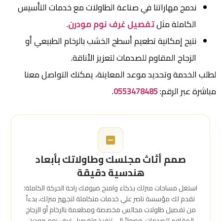
ندمج مهاراتنا في صناعة الطاولات مع خدمات التأسيس
الكاملة مثل
تفصيل غرف نوم مودرن
.
نتيح إمكانية تطعيم أسطح الخشب بالرخام الطبيعي أو
الزجاج المقاوم للصدمات لتعزيز الأناقة.
لطلب الخدمة وتحديد موعد المعاينة، يمكنك التواصل معنا
مباشرة عبر الرقم:
0553478485
.
صمم أثاث مجلسك وطاولاتك بأبعاد
هندسية دقيقة
استغل مساحات منزلك بذكاء وامنح ضيوفك راحة الحركة الكاملة؛
تقدم لك مؤسسة ناصر علي خدمات متكاملة لتجهيز منزلك، بدءاً
من تفصيل طاولات مجالس مخصصة ومطعمة بالرخام أو الزجاج
المقاوم للصدمات، وصولاً إلى تنفيذ وتفصيل غرف نوم مودرن