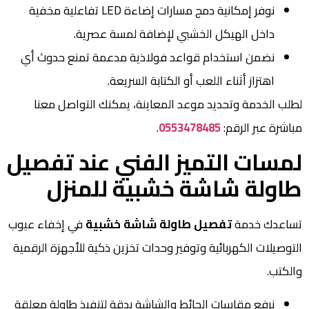
نوفر إمكانية دمج مسارات إضاءة LED تفاعلية مخفية
داخل الهيكل الخشبي لإضافة لمسة عصرية.
نضمن استخدام قواعد فولاذية مدعمة تمنع حدوث أي
اهتزاز أثناء اللعب أو الكتابة السريعة.
لطلب الخدمة وتحديد موعد المعاينة، يمكنك التواصل معنا
مباشرة عبر الرقم:
0553478485
.
لمسات التميز الفني عند تفصيل
طاولة شاشة خشبية للمنزل
تساعدك خدمة
تفصيل طاولة شاشة خشبية
في إخفاء عيوب
التوصيلات الكهربائية وتوفير وحدات تخزين ذكية للأجهزة الرقمية
والكتب.
نرفع مقاسات الحائط والشاشة بدقة لتنفيذ طاولة معلقة