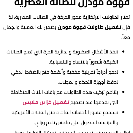
قهوة مودرن للصالة العصرية
تعتبر الطاولات الارتكازية محور الحركة في الصالات العصرية، لذا
فإن
تفصيل طاولات قهوة مودرن
يضمن لك العملية والجمال
معاً.
ننفذ الأشكال العضوية والدائرية الحرة التي تمنح الصالات
الضيقة شعوراً بالاتساع والانسيابية.
ندمج أدراجاً تخزينية مخفية وأنظمة فتح بالضغط الذكي
لحفظ أجهزة التحكم والمجلات.
يتناغم تركيب هذه الطاولات مع باقات الأثاث المتكاملة
التي نقدمها عند تصميم
تفصيل خزائن ملابس
.
نستخدم قشور الأخشاب الفاخرة مثل القشرة الأمريكية
والفرنسية للحصول على ملمس ناعم وراقٍ.
لطلب الخدمة وتحديد موعد المعاينة، يمكنك التواصل معنا