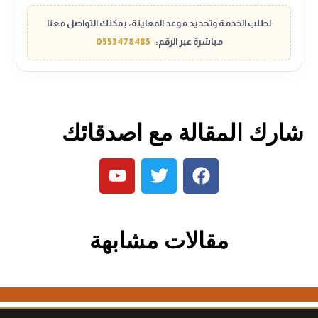
بأرفف جدارية معلقة، وإضاءات LED مخفية، وتكسيات خشبية
متناسقة تغطي كامل الحائط باحترافية.
لطلب الخدمة وتحديد موعد المعاينة، يمكنك التواصل معنا
مباشرة عبر الرقم:
0553478485
شارك المقالة مع اصدقائك
مقالات مشابهة