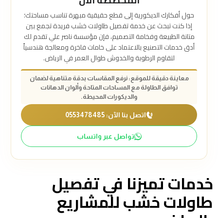
المخصصة الآن
حول أفكارك الديكورية إلى قطع حقيقية مبهرة تناسب مساحتك؛
إذا كنت تبحث عن خدمة تفصيل طاولات خشب فريدة تجمع بين
متانة الطبيعة وفخامة التصميم، فإن مؤسسة ناصر علي تقدم لك
أدق خدمات التصنيع بالاعتماد على خامات فاخرة ومعالجة هندسياً
لتقاوم الرطوبة والخدوش طوال العمر في الرياض.
معاينة دقيقة للموقع: نرفع المقاسات بدقة متناهية لضمان
توافق الطاولة مع المساحات المتاحة وألوان الدهانات
والديكورات المحيطة.
اتصل بنا الآن: 0553478485
تواصل عبر واتساب
خدمات تميزنا في تفصيل
طاولات خشب للمشاريع