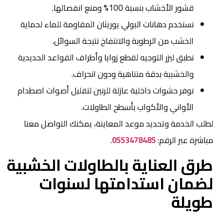
قشور الأخشاب بنسبة 100% ومنع انفصالها.
نستخدم دهانات البولي يوريثان المقاومة للماء لحماية
الخشب من الرطوبة والانتفاخ نتيجة السوائل.
نطبق ليزر التوجيه لقطع زوايا وأطراف القواعد الحديدية
والخشبية بدقة متناهية ودون انحراف.
نوفر حشوات داخلية عازلة للرنين لتقليل أصوات اصطدام
الأواني والأكواب بأسطح الطاولات.
لطلب الخدمة وتحديد موعد المعاينة، يمكنك التواصل معنا
مباشرة عبر الرقم:
0553478485
.
طرق العناية بالطاولات الخشبية
لضمان استدامتها لسنوات
طويلة