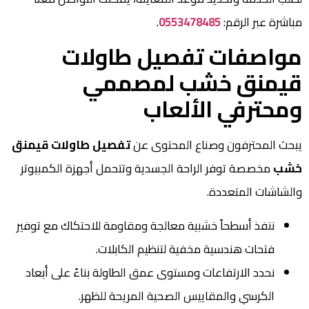
مباشرة عبر الرقم:
0553478485
.
مواصفات تفصيل طاولات
قيمنق خشب لمصممي
ومحترفي الألعاب
يبحث المحترفون وصناع المحتوى عن
تفصيل طاولات قيمنق
خشب
مخصصة توفر الراحة الجسدية وتتحمل أجهزة الكمبيوتر
والشاشات المتعددة.
ننفذ أسطحاً خشبية معالجة ومقاومة للاحتكاك مع توفير
فتحات هندسية مخفية لتنظيم الكابلات.
نحدد الارتفاعات ومستوى عمق الطاولة بناءً على أبعاد
الكرسي والمقاييس الصحية المريحة للظهر.