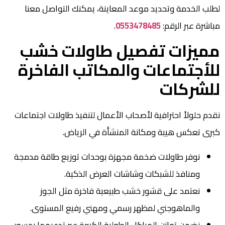
لطلب الخدمة وتحديد موعد المعاينة، يمكنك التواصل معنا
مباشرة عبر الرقم:
0553478485
.
مميزات تفصيل طاولات خشب
للأجتماعات والمكاتب الفاخرة
للشركات
نقدم حلولاً احترافية لأصحاب الأعمال لتنفيذ طاولات اجتماعات
كبرى تعكس هيبة ومكانة المنشأة في الرياض.
نوفر طاولات ضخمة مجهزة بوحدات توزيع طاقة مدمجة
ومنافذ للشبكات وشاشات العرض الذكية.
نعتمد على قشور خشب طبيعية فاخرة مثل الجوز
والماهوجني لمظهر رسمي ومهني رفيع المستوى.
نضمن توازن الهياكل الطولية الكبيرة عبر تدعيمها بجسور