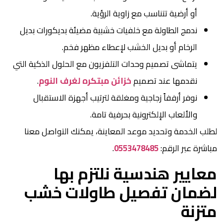
أو أرضية تتناسب مع زاوية الرؤية.
ندمج الطاولة مع خلفيات خشبية مضيئة بديكورات بديل
الرخام أو بديل الخشب لإعطاء مظهر فخم.
يتماشى تصميم وحدات التلفزيون مع الحلول الذكية التي
نقدمها عند تصميم
خزائن مبتكره لغرف النوم
.
نوفر أرففاً زجاجية ومغلقة لترتيب أجهزة الاستقبال
والألعاب الإلكترونية بحرفية تامة.
لطلب الخدمة وتحديد موعد المعاينة، يمكنك التواصل معنا
مباشرة عبر الرقم:
0553478485
.
معايير هندسية نلتزم بها
لضمان تفصيل طاولات خشب
متزنة