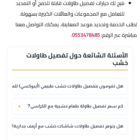
نتيح لك خيارات تفصيل طاولات قابلة للدمج أو التمديد
للتعامل مع المجموعات والعائلات الكبيرة بسهولة.
لطلب الخدمة وتحديد موعد المعاينة، يمكنك التواصل معنا
مباشرة عبر الرقم:
0553478485
.
الأسئلة الشائعة حول تفصيل طاولات
خشب
هل تقومون بتفصيل طاولات خشب طبيعي (أيبوكسي) للمجالس؟
نعم، نقوم بتفصيل طاولات الأيبوكسي (الريزن) الفاخرة بدمج
أخشاب الزيتون والتيك الطبيعية بالكامل مع صب الأيبوكسي
＋
كم سعر تفصيل طاولة طعام خشبية مع الكراسي?
الشفاف أو الملون بالدرجة التي تناسب مجلسك.
يتفاوت السعر بحسب نوع الخشب الطبيعي المختار وأبعاد
الطاولة وعدد الكراسي، ونوفر مقايسات دقيقة وعروض أسعار
＋
هل يتوفر تفصيل طاولات شاشات خشب مع أرفف جدارية؟
مرنة تناسب ميزانيتك المقترحة قبل البدء.
نعم، صممنا تشكيلة واسعة من طاولات الشاشات المدمجة