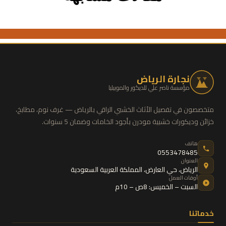
نجارة الرياض
مؤسسة ناصر علي للديكور والموبيليا
متخصصون في تفصيل الأثاث الخشبي الراقي بالرياض — غرف نوم، مطابخ،
خزائن وديكورات خشبية مودرن بأجود الخامات وضمان 5 سنوات.
هاتف
0553478485
العنوان
الرياض
،
حي العارض
،
المملكة العربية السعودية
أوقات العمل
السبت – الخميس: 8ص – 10م
خدماتنا